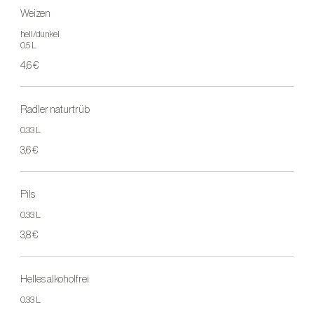
Weizen
hell/dunkel
0.5 L
4,6 €
Radler naturtrüb
0.33 L
3,6 €
Pils
0.33 L
3,8 €
Helles alkoholfrei
0.33 L