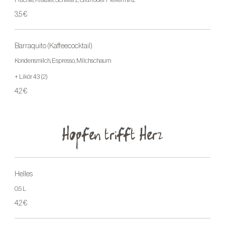
3,5 €
Barraquito (Kaffeecocktail)
Kondensmilch, Espresso, Milchschaum
+ Likör 43 (2)
4,2 €
Hopfen trifft Herz
Helles
0.5 L
4,2 €