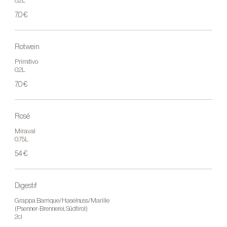
0.2L
7,0 €
Rotwein
Primitivo
0.2L
7,0 €
Rosé
Miraval
0.75L
54 €
Digestif
Grappa Barrique/Haselnuss/Marille
(Psenner-Brennerei, Südtirol)
2cl