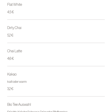
Flat White
4,5 €
Dirty Chai
5,2 €
Chai Latte
4,6 €
Kakao
kalt oder warm
3,2 €
Bio Tee Auswahl