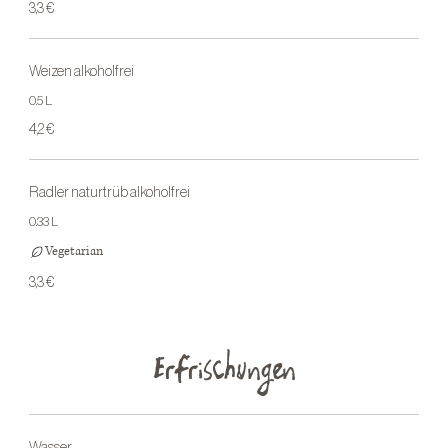
3,3 €
Weizen alkoholfrei
0.5 L
4,2 €
Radler naturtrüb alkoholfrei
0.33 L
Vegetarian
3,3 €
Erfrischungen
Wasser