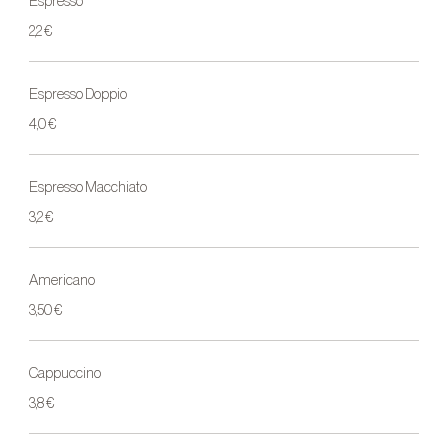
Espresso
2,2 €
Espresso Doppio
4,0 €
Espresso Macchiato
3,2 €
Americano
3,50 €
Cappuccino
3,8 €