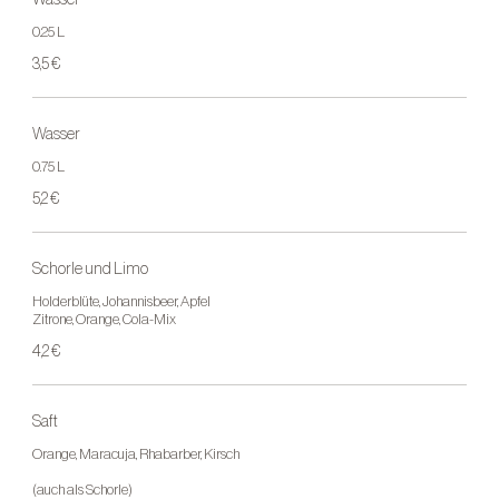
0.25 L
3,5 €
Wasser
0.75 L
5,2 €
Schorle und Limo
Holderblüte, Johannisbeer, Apfel
Zitrone, Orange, Cola-Mix
4,2 €
Saft
Orange, Maracuja, Rhabarber, Kirsch
(auch als Schorle)