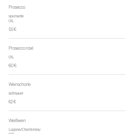
Prosecco
spumante
0.1L
5,5 €
Prosecco rosé
0.1L
6,0 €
Weinschorle
süß/sauer
6,2 €
Weißwein
Lugana/Chardonnay